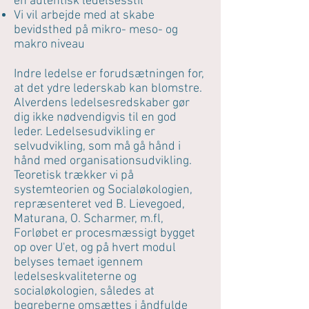
en autentisk ledelsesstil
Vi vil arbejde med at skabe
bevidsthed på mikro- meso- og
makro niveau
Indre ledelse er forudsætningen for,
at det ydre lederskab kan blomstre.
Alverdens ledelsesredskaber gør
dig ikke nødvendigvis til en god
leder. Ledelsesudvikling er
selvudvikling, som må gå hånd i
hånd med organisationsudvikling.
Teoretisk trækker vi på
systemteorien og Socialøkologien,
repræsenteret ved B. Lievegoed,
Maturana, O. Scharmer, m.fl,
Forløbet er procesmæssigt bygget
op over U'et, og på hvert modul
belyses temaet igennem
ledelseskvaliteterne og
socialøkologien, således at
begreberne omsættes i åndfulde